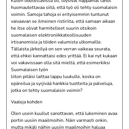
Kuten odotettavissa oli, löysivät happamat tahot
huomautettavaa siitä, että työ oli tehty suomalaisin
voimin. Samoja tahoja ei erityisemmin tuntunut
vaivaavan se ilmeinen ristiriita, että samaan aikaan
he itse olivat harmitelleet suurin otsikoin
suomalaisen elektroniikkateollisuuden
irtisanomisia ja töiden valumista ulkomaille.
Tällaista järkeilyä on sen verran vaikeaa seurata,
että ehkei kannattaisi edes yrittää. Ei kai nyt kukaan
voi vakavissaan olla sitä mieltä, että esimerkiksi
Suomalaisen työn
liiton pitäisi laittaa lappu luukulle, koska on
epäreilua ja syrjivää hankkia tuotteita ja palveluja,
jotka on tehty suomalaisin voimin?
Vaaleja kohden
Olen usein kuullut sanottavan, että lukeminen avaa
portin uusiin maailmoihin. Näin varmasti onkin,
mutta mikäli näihin uusiin maailmoihin haluaa