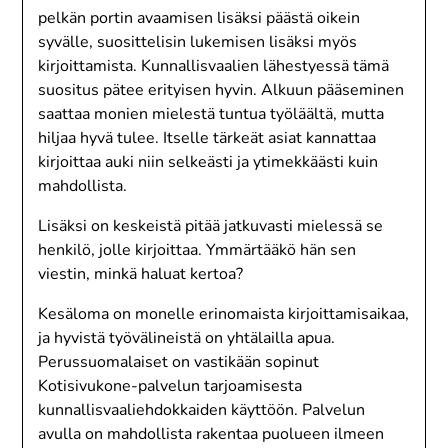
pelkän portin avaamisen lisäksi päästä oikein
syvälle, suosittelisin lukemisen lisäksi myös
kirjoittamista. Kunnallisvaalien lähestyessä tämä
suositus pätee erityisen hyvin. Alkuun pääseminen
saattaa monien mielestä tuntua työläältä, mutta
hiljaa hyvä tulee. Itselle tärkeät asiat kannattaa
kirjoittaa auki niin selkeästi ja ytimekkäästi kuin
mahdollista.
Lisäksi on keskeistä pitää jatkuvasti mielessä se
henkilö, jolle kirjoittaa. Ymmärtääkö hän sen
viestin, minkä haluat kertoa?
Kesäloma on monelle erinomaista kirjoittamisaikaa,
ja hyvistä työvälineistä on yhtälailla apua.
Perussuomalaiset on vastikään sopinut
Kotisivukone-palvelun tarjoamisesta
kunnallisvaaliehdokkaiden käyttöön. Palvelun
avulla on mahdollista rakentaa puolueen ilmeen