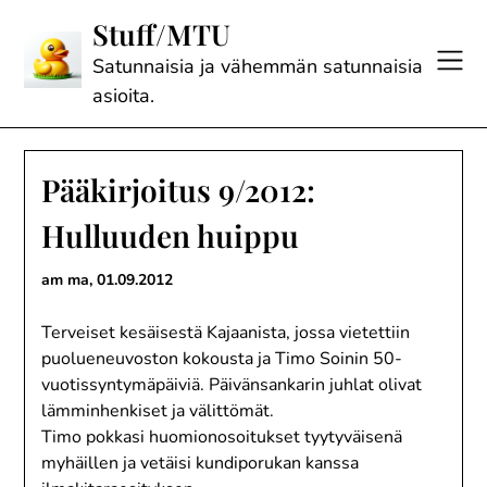
Skip
Stuff/MTU
to
content
Satunnaisia ja vähemmän satunnaisia
asioita.
Pääkirjoitus 9/2012:
Hulluuden huippu
am ma,
01.09.2012
Terveiset kesäisestä Kajaanista, jossa vietettiin
puolueneuvoston kokousta ja Timo Soinin 50-
vuotissyntymäpäiviä. Päivänsankarin juhlat olivat
lämminhenkiset ja välittömät.
Timo pokkasi huomionosoitukset tyytyväisenä
myhäillen ja vetäisi kundiporukan kanssa