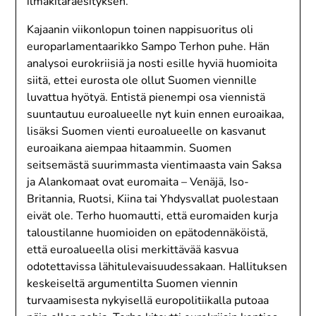
ilmakitaraesityksen.
Kajaanin viikonlopun toinen nappisuoritus oli
europarlamentaarikko Sampo Terhon puhe. Hän
analysoi eurokriisiä ja nosti esille hyviä huomioita
siitä, ettei eurosta ole ollut Suomen viennille
luvattua hyötyä. Entistä pienempi osa viennistä
suuntautuu euroalueelle nyt kuin ennen euroaikaa,
lisäksi Suomen vienti euroalueelle on kasvanut
euroaikana aiempaa hitaammin. Suomen
seitsemästä suurimmasta vientimaasta vain Saksa
ja Alankomaat ovat euromaita – Venäjä, Iso-
Britannia, Ruotsi, Kiina tai Yhdysvallat puolestaan
eivät ole. Terho huomautti, että euromaiden kurja
taloustilanne huomioiden on epätodennäköistä,
että euroalueella olisi merkittävää kasvua
odotettavissa lähitulevaisuudessakaan. Hallituksen
keskeiseltä argumentilta Suomen viennin
turvaamisesta nykyisellä europolitiikalla putoaa