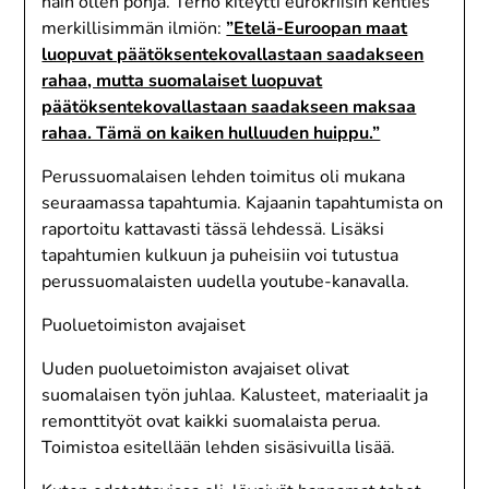
näin ollen pohja. Terho kiteytti eurokriisin kenties
merkillisimmän ilmiön:
”Etelä-Euroopan maat
luopuvat päätöksentekovallastaan saadakseen
rahaa, mutta suomalaiset luopuvat
päätöksentekovallastaan saadakseen maksaa
rahaa. Tämä on kaiken hulluuden huippu.”
Perussuomalaisen lehden toimitus oli mukana
seuraamassa tapahtumia. Kajaanin tapahtumista on
raportoitu kattavasti tässä lehdessä. Lisäksi
tapahtumien kulkuun ja puheisiin voi tutustua
perussuomalaisten uudella youtube-kanavalla.
Puoluetoimiston avajaiset
Uuden puoluetoimiston avajaiset olivat
suomalaisen työn juhlaa. Kalusteet, materiaalit ja
remonttityöt ovat kaikki suomalaista perua.
Toimistoa esitellään lehden sisäsivuilla lisää.