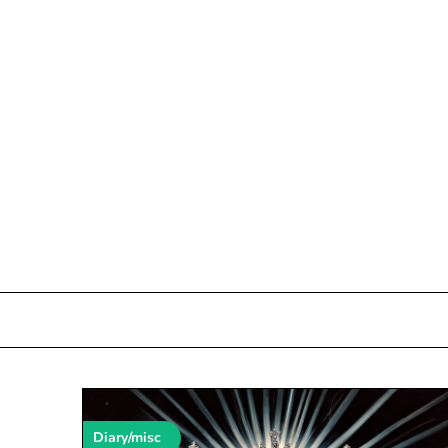
Skip
to
content
Diary/misc