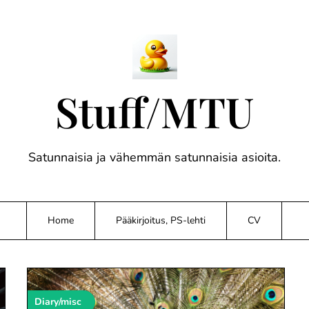
Stuff/MTU
Satunnaisia ja vähemmän satunnaisia asioita.
Home
Pääkirjoitus, PS-lehti
CV
Diary/misc