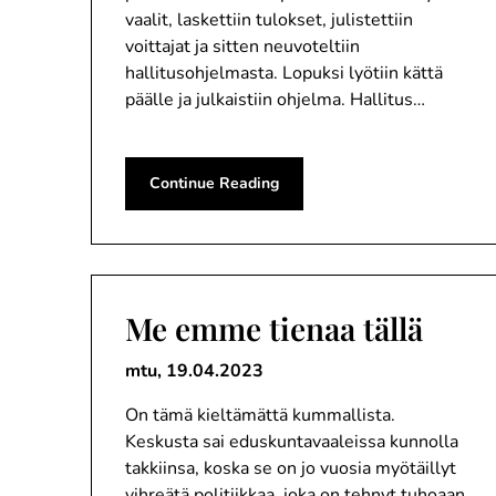
vaalit, laskettiin tulokset, julistettiin
voittajat ja sitten neuvoteltiin
hallitusohjelmasta. Lopuksi lyötiin kättä
päälle ja julkaistiin ohjelma. Hallitus…
Continue Reading
Me emme tienaa tällä
mtu,
19.04.2023
On tämä kieltämättä kummallista.
Keskusta sai eduskuntavaaleissa kunnolla
takkiinsa, koska se on jo vuosia myötäillyt
vihreätä politiikkaa, joka on tehnyt tuhoaan