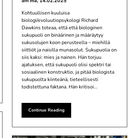
am ma,
14.02.2025
Kohtuullisen kuuluisa
biologi/evoluutiopsykologi Richard
Dawkins toteaa, että että biologinen
sukupuoli on binäärinen ja määräytyy
sukusolujen koon perusteella – miehillä
siittiöt ja naisilla munasolut. Sukupuolia on
siis kaksi: mies ja nainen. Hän torjuu
ajatuksen, että sukupuoli olisi spektri tai
sosiaalinen konstruktio, ja pitää biologista
sukupuolta kiinteänä, tieteellisesti
todistettuna faktana. Hän kritisoi…
Continue Reading