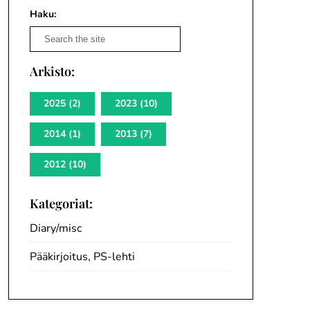
Haku:
Arkisto:
2025
(2)
2023
(10)
2014
(1)
2013
(7)
2012
(10)
Kategoriat:
Diary/misc
Pääkirjoitus, PS-lehti