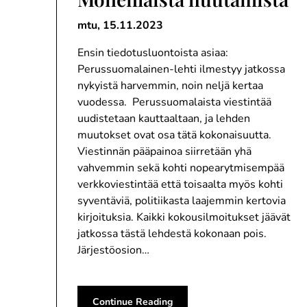
mtu,
15.11.2023
Ensin tiedotusluontoista asiaa:
Perussuomalainen-lehti ilmestyy jatkossa
nykyistä harvemmin, noin neljä kertaa
vuodessa. Perussuomalaista viestintää
uudistetaan kauttaaltaan, ja lehden
muutokset ovat osa tätä kokonaisuutta.
Viestinnän pääpainoa siirretään yhä
vahvemmin sekä kohti nopearytmisempää
verkkoviestintää että toisaalta myös kohti
syventäviä, politiikasta laajemmin kertovia
kirjoituksia. Kaikki kokousilmoitukset jäävät
jatkossa tästä lehdestä kokonaan pois.
Järjestöosion…
Continue Reading