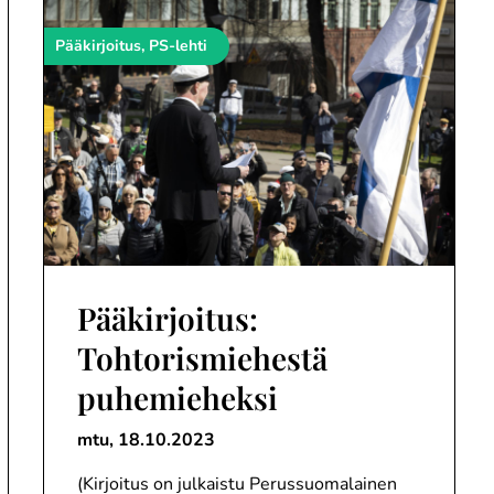
Pääkirjoitus, PS-lehti
Pääkirjoitus:
Tohtorismiehestä
puhemieheksi
mtu,
18.10.2023
(Kirjoitus on julkaistu Perussuomalainen