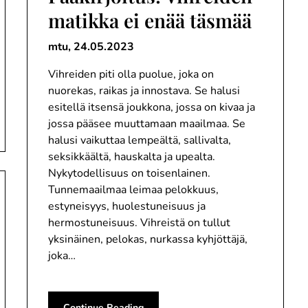
matikka ei enää täsmää
mtu,
24.05.2023
Vihreiden piti olla puolue, joka on
nuorekas, raikas ja innostava. Se halusi
esitellä itsensä joukkona, jossa on kivaa ja
jossa pääsee muuttamaan maailmaa. Se
halusi vaikuttaa lempeältä, sallivalta,
seksikkäältä, hauskalta ja upealta.
Nykytodellisuus on toisenlainen.
Tunnemaailmaa leimaa pelokkuus,
estyneisyys, huolestuneisuus ja
hermostuneisuus. Vihreistä on tullut
yksinäinen, pelokas, nurkassa kyhjöttäjä,
joka…
Continue Reading